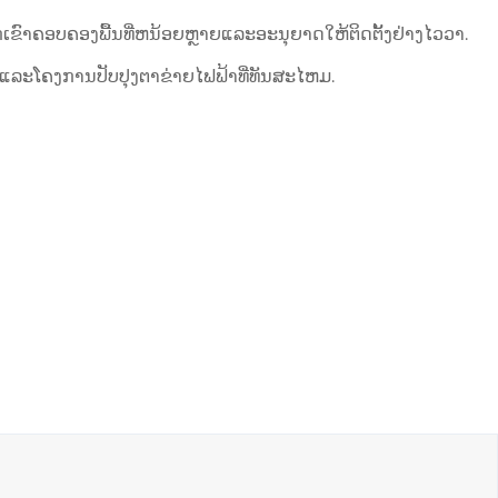
ກເຂົາຄອບຄອງພື້ນທີ່ຫນ້ອຍຫຼາຍແລະອະນຸຍາດໃຫ້ຕິດຕັ້ງຢ່າງໄວວາ.
 ແລະໂຄງການປັບປຸງຕາຂ່າຍໄຟຟ້າທີ່ທັນສະໄຫມ.