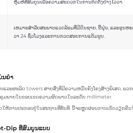
ຫຸ້ມຫໍ່ທີ່ສົມບູນເພື່ອຄວາມສະດວກໃນການຕິດຕັ້ງຢ່າງໄວວາ.
ເຫມາະສໍາລັບສະພາບແວດລ້ອມທີ່ມີດິນຊາຍ, ຂີ້ຝຸ່ນ, ແລະອຸ
ວາ 24 ຊົ່ວໂມງແລະການກວດສອບການແຕ້ມຮູບ.
່ນຍໍາ
ແລະຜະລິດ towers ສາຍສົ່ງທີ່ມີຄວາມຫມັ້ນຄົງໂຄງສ້າງພິເສດ. ພວກເຮ
ຄວບຄຸມພາຍໃນຂອບເຂດຄວາມຜິດພາດໃນລະດັບ millimeter.
ໃຫ້ການປະກອບຢູ່ໃນສະຖານທີ່ທັນທີ. ນີ້ຈະຫຼຸດຜ່ອນການເຮັດວຽກຄ
-Dip ທີ່ສົມບູນແບບ