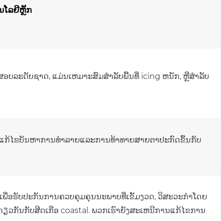
ນໂລຍີຫຼັກ
ອບລະດັບຊາດ, ແມ່ນເຫມາະສົມສໍາລັບພື້ນທີ່ icing ຫນັກ, ຫຼືສໍາລັບ
ກ້ໄຂບັນຫາການທໍາລາຍແລະການທ້າທາຍສາຍຕາປະກົດຂຶ້ນກັບ
ພື່ອຮັບປະກັນການຄວບຄຸມຄຸນນະພາບທີ່ເຂັ້ມງວດ, ວິສະວະກໍາໂດຍ
ດຽວກັນກັບສີດເກືອ coastal. ພວກເຮົາຍັງສະເຫນີການແກ້ໄຂການ