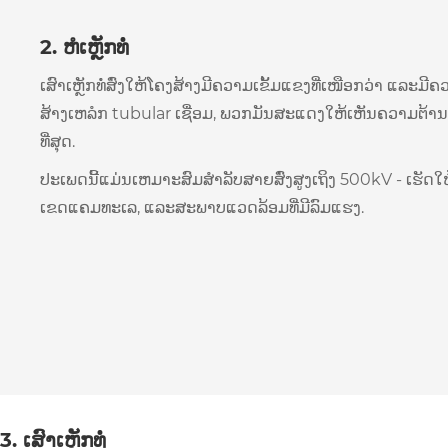
2. ຫໍເຫຼັກທໍ່
ເສົາເຫຼັກທໍ່ສົ່ງໃຫ້ໂຄງສ້າງມີຄວາມເຂັ້ມແຂງທີ່ເໜືອກວ່າ ແລະມ
ສ້າງເຫລໍກ tubular ເຊື່ອມ, ພວກມັນສະແດງໃຫ້ເຫັນຄວາມຕ້າ
ທີ່ສຸດ.
ປະເພດນີ້ແມ່ນເຫມາະສົມສໍາລັບສາຍສົ່ງສູງເຖິງ 500kV - ເຮັດໃຫ້
ເຂດແຄມທະເລ, ແລະສະພາບແວດລ້ອມທີ່ມີລົມແຮງ.
3. ເສົາເຫຼັກທໍ່