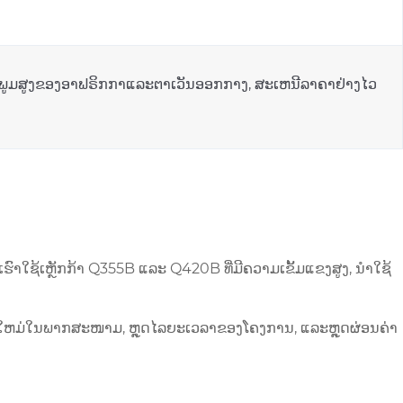
ນຫະພູມສູງຂອງອາຟຣິກກາແລະຕາເວັນອອກກາງ, ສະເຫນີລາຄາຢ່າງໄວ
ົາໃຊ້ເຫຼັກກ້າ Q355B ແລະ Q420B ທີ່ມີຄວາມເຂັ້ມແຂງສູງ, ນໍາໃຊ້
ືນໃຫມ່ໃນພາກສະໜາມ, ຫຼຸດໄລຍະເວລາຂອງໂຄງການ, ແລະຫຼຸດຜ່ອນຄ່າ