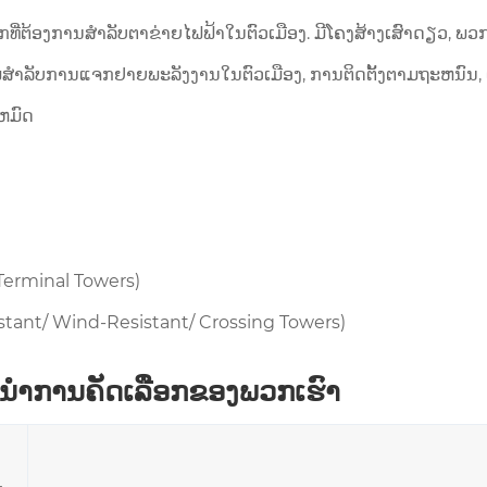
ທີ່ຕ້ອງການສໍາລັບຕາຂ່າຍໄຟຟ້າໃນຕົວເມືອງ. ມີໂຄງສ້າງເສົາດຽວ, ພວ
ົມສໍາລັບການແຈກຢາຍພະລັງງານໃນຕົວເມືອງ, ການຕິດຕັ້ງຕາມຖະຫນົນ,
ຫມົດ
 Terminal Towers)
istant/ Wind-Resistant/ Crossing Towers)
ໍາການຄັດເລືອກຂອງພວກເຮົາ