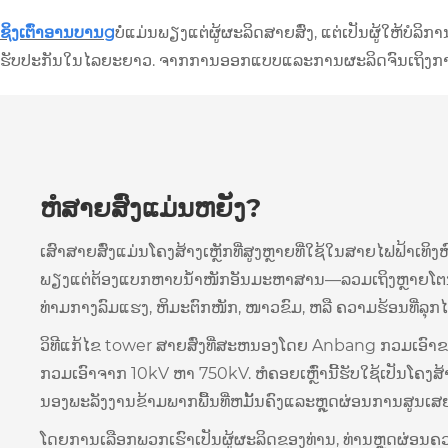
ຊິງ​ເຕົ່າ​ອານ​ບານ
g
ບໍ່ແມ່ນພຽງແຕ່ຜູ້ຜະລິດສາຍສົ່ງ, ແຕ່ເປັນຜູ້ໃຫ້ບໍລິການ
ຮັບ​ປະ​ກັນ​ໃນ​ໄລ​ຍະ​ຍາວ​. ຈາກການອອກແບບແລະການຜະລິດຈົນເຖິງການຈັ
ຫໍສາຍສົ່ງແມ່ນຫຍັງ?
ເສົາສາຍສົ່ງແມ່ນໂຄງສ້າງເຫຼັກທີ່ສູງຫຼາຍທີ່ໃຊ້ໃນສາຍໄຟຟ້າເທິງ
ພຽງແຕ່ຕ້ອງແບກຫາບນ້ຳໜັກອັນມະຫາສານ—ລວມເຖິງຫຼາຍໂຕນ—
ທ່າມກາງລົມແຮງ, ຫິມະຕົກໜັກ, ໜາວຂົມ, ຫລື ຄວາມຮ້ອນທີ່ລຸກໄ
ວິທີແກ້ໄຂ tower ສາຍສົ່ງທີ່ສະຫນອງໂດຍ Anbang ກວມເອົາຂ
ກວມເອົາຈາກ 10kV ຫາ 750kV. ຫໍຄອຍເຫຼົ່ານີ້ຮັບໃຊ້ເປັນໂຄງສ
ນອງພະລັງງານຂ້າມພາກພື້ນທີ່ຫມັ້ນຄົງແລະຫຼຸດຜ່ອນການສູນເສ
ໂດຍການເລືອກພວກເຮົາເປັນຜູ້ຜະລິດຂອງທ່ານ, ທ່ານຫຼຸດຜ່ອນຄ