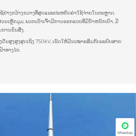
ນໍາໃຊ້ຢ່າງກວ້າງຂວາງທີ່ສຸດແລະປະຫຍັດຄ່າໃຊ້ຈ່າຍໃນຕະຫຼາດ.
ເຫຼັກມຸມ, ພວກເຂົາເຈົ້າມີການອອກແບບທີ່ມີນ້ໍາຫນັກເບົາ, ມີ
ານຂົນສົ່ງ.
ັນສູງສູງສຸດເຖິງ 750kV, ເຮັດໃຫ້ມັນເໝາະສົມກັບລະບົບສາຍ
ຟ້າທາງໄກ.
WhatsApp