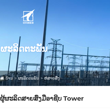
ຜະລິດຕະພັນ
ບ້ານ
ຜະລິດຕະພັນ
ຫໍສາຍສົ່ງ
ຜູ້ຜະລິດສາຍສົ່ງມືອາຊີບ Tower