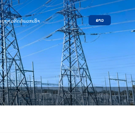
ລາວ
ສອບຖາມ
ຕິດຕໍ່ພວກເຮົາ