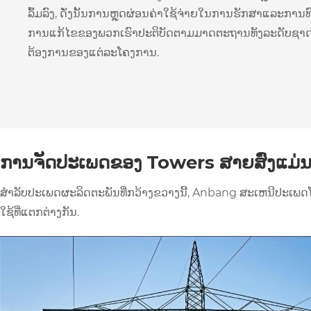
ລົ້ມລົງ, ດັ່ງນັ້ນການຫຼຸດຜ່ອນຄ່າໃຊ້ຈ່າຍໃນການຮັກສາແລະການທົ
ການແກ້ໄຂຂອງພວກເຮົາປະຕິບັດຕາມມາດຕະຖານທັງລະດັບຊາດແ
ຕ້ອງການຂອງແຕ່ລະໂຄງການ.
ການຈັດປະເພດຂອງ Towers ສາຍສົ່ງແມ່
ສໍາລັບປະເພດຜະລິດຕະພັນທີ່ກວ້າງຂວາງນີ້, Anbang ສະເຫນີປະ
ໃຊ້ທີ່ແຕກຕ່າງກັນ.