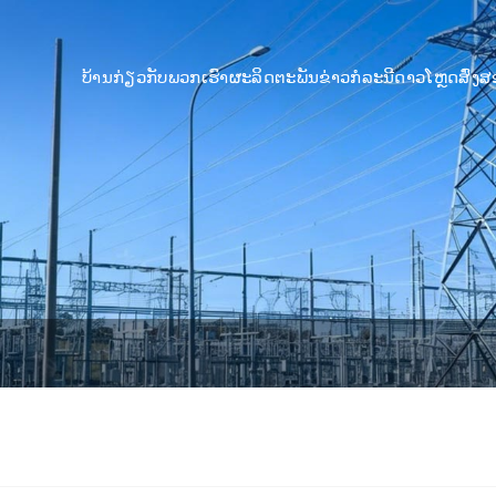
ບ້ານ
ກ່ຽວກັບພວກເຮົາ
ຜະລິດຕະພັນ
ຂ່າວ
ກໍລະນີ
ດາວໂຫຼດ
ສົ່ງ