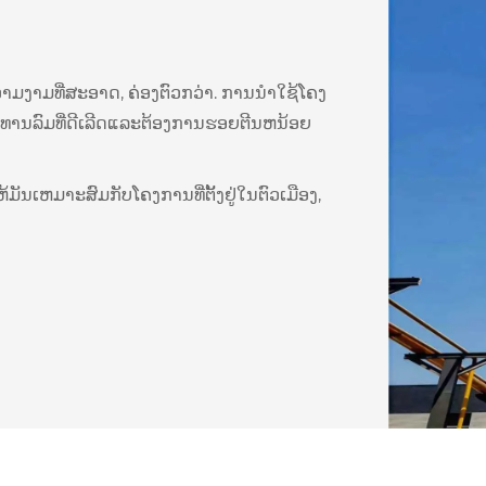
ີຄວາມງາມທີ່ສະອາດ, ຄ່ອງຕົວກວ່າ. ການນໍາໃຊ້ໂຄງ
ນທານລົມທີ່ດີເລີດແລະຕ້ອງການຮອຍຕີນຫນ້ອຍ
ມັນເຫມາະສົມກັບໂຄງການທີ່ຕັ້ງຢູ່ໃນຕົວເມືອງ,