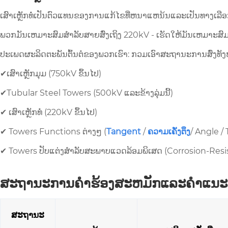
ເສົາເຫຼັກທໍ່ເປັນຕົວແທນຂອງການແກ້ໄຂທີ່ຫນາແຫນ້ນແລະເປັນທາງເລືອກ
ພວກມັນເຫມາະສົມສໍາລັບສາຍສົ່ງເຖິງ 220kV - ເຮັດໃຫ້ມັນເຫມາະສ
ປະເພດຜະລິດຕະພັນຕົ້ນຕໍຂອງພວກເຮົາ: ກວມເອົາສະຖານະການສົ່ງທັງ
✔ເສົາເຫຼັກມຸມ (750kV ຂຶ້ນໄປ)
✔Tubular Steel Towers (500kV ແລະຂ້າງລຸ່ມນີ້)
✔ ເສົາເຫຼັກທໍ່ (220kV ຂຶ້ນໄປ)
✔ Towers Functions ຕ່າງໆ (
Tangent
/
ຄວາມເຄັ່ງຕຶງ
/ Angle /
✔ Towers ປັບແຕ່ງສໍາລັບສະພາບແວດລ້ອມພິເສດ (Corrosion-Res
ສະຖານະການຄໍາຮ້ອງສະຫມັກແລະຄໍາແນະນ
ສະຖານະ