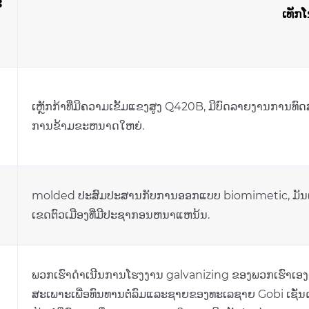
ະ
ເທັກໂ
ເຫຼັກກ້າທີ່ມີຄວາມເຂັ້ມແຂງສູງ Q420B, ມີບົດລາຍງານການທົດສ
ການຂ້າມຂະຫນາດໃຫຍ່.
molded ປະສົມປະສານກັບການອອກແບບ biomimetic, ມັນແ
ເຂດຕົວເມືອງທີ່ມີປະຊາກອນຫນາແຫນ້ນ.
ພວກເຮົາດໍາເນີນການໂຮງງານ galvanizing ຂອງພວກເຮົາເອງເ
ສະເພາະເພື່ອທົນທານຕໍ່ລົມແລະຊາຍຂອງທະເລຊາຍ Gobi ເຊັ່ນ