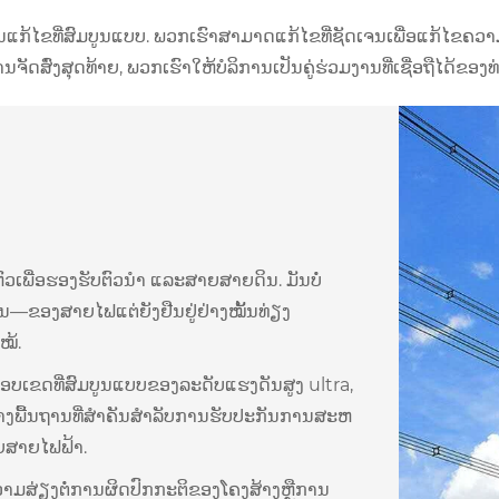
ແກ້ໄຂທີ່ສົມບູນແບບ. ພວກ​ເຮົາ​ສາ​ມາດ​ແກ້​ໄຂ​ທີ່​ຊັດ​ເຈນ​ເພື່ອ​ແກ້​ໄຂ​ຄວ
ດສົ່ງສຸດທ້າຍ, ພວກເຮົາໃຫ້ບໍລິການເປັນຄູ່ຮ່ວມງານທີ່ເຊື່ອຖືໄດ້ຂອງ
ຫົວເພື່ອຮອງຮັບຕົວນໍາ ແລະສາຍສາຍດິນ. ມັນບໍ່
ຂອງສາຍໄຟແຕ່ຍັງຢືນຢູ່ຢ່າງໝັ້ນທ່ຽງ
ໝ້.
ອບເຂດທີ່ສົມບູນແບບຂອງລະດັບແຮງດັນສູງ ultra,
້າງພື້ນຖານທີ່ສໍາຄັນສໍາລັບການຮັບປະກັນການສະຫ
ຍສາຍໄຟຟ້າ.
ວາມສ່ຽງຕໍ່ການຜິດປົກກະຕິຂອງໂຄງສ້າງຫຼືການ