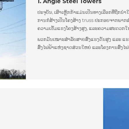
1. Angle Steel Towers
ປະຈຸບັນ, ເສົາເຫຼັກກ້າແມ່ນເປັນທາງເລືອກທີ່ຖືກ
ການກໍ່ສ້າງເປັນໂຄງສ້າງ truss ປະກອບຈາກພາກສ່ວນ
ຄວາມເຂັ້ມແຂງໂຄງສ້າງສູງ, ແລະຄວາມສະດວກໃນກ
ພວກມັນເໝາະສຳລັບສາຍສົ່ງແຮງດັນສູງ ແລະ ແຮງດ
ສົ່ງໄຟຟ້າແຫ່ງຊາດສ່ວນໃຫຍ່ ແລະໂຄງການສົ່ງໄຟ