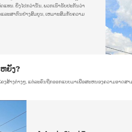
ດແທນ. ຍິ່ງໄປກວ່ານັ້ນ, ພວກເຮົາຮັບປະກັນວ່າ
ລະສາກົນຢ່າງສົມບູນ, ເຫມາະສົມກັບຄວາມ
ນຫຍັງ?
ເພດໂຄງສ້າງຕ່າງໆ, ແຕ່ລະຄົນຖືກອອກແບບມາເພື່ອສະຫນອງຄວາມອາ