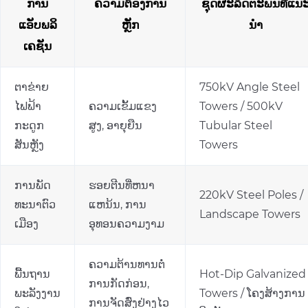
ການ
ຄວາມຕ້ອງການ
ຊຸດຜະລິດຕະພັນທີ່ແນ
ແອັບພລິ
ຫຼັກ
ນໍາ
ເຄຊັນ
ຕາຂ່າຍ
750kV Angle Steel
ໄຟຟ້າ
ຄວາມເຂັ້ມແຂງ
Towers / 500kV
ກະດູກ
ສູງ, ອາຍຸຍືນ
Tubular Steel
ສັນຫຼັງ
Towers
ການ​ພັດ​
ຮອຍຕີນທີ່ຫນາ
220kV Steel Poles /
ທະ​ນາ​ຕົວ​
ແຫນ້ນ, ການ
Landscape Towers
ເມືອງ​
ອຸທອນຄວາມງາມ
ຄວາມຕ້ານທານຕໍ່
ພື້ນຖານ
Hot-Dip Galvanized
ການກັດກ່ອນ,
ພະລັງງານ
Towers / ໂຄງສ້າງການ
ການຈັດສົ່ງຢ່າງໄວ