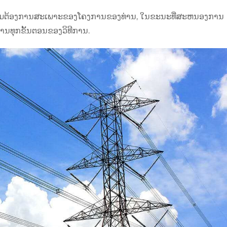
າມ​ຕ້ອງ​ການ​ສະ​ເພາະ​ຂອງ​ໂຄງ​ການ​ຂອງ​ທ່ານ​, ໃນ​ຂະ​ນະ​ທີ່​ສະ​ຫນອງ​ການ​
ທ່ານທຸກຂັ້ນຕອນຂອງວິທີການ.